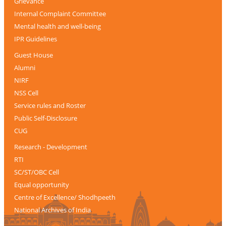
Grievance
Internal Complaint Committee
Mental health and well-being
IPR Guidelines
Guest House
Alumni
NIRF
NSS Cell
Service rules and Roster
Public Self-Disclosure
CUG
Research - Development
RTI
SC/ST/OBC Cell
Equal opportunity
Centre of Excellence/ Shodhpeeth
National Archives of India